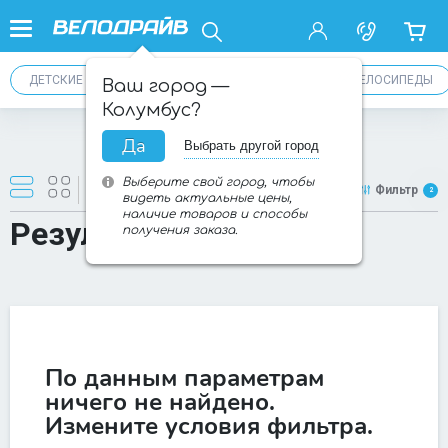
ДЕТСКИЕ ВЕЛОСИПЕДЫ ОТ 4 ДО 6 ЛЕТ
ГОРНЫЕ ВЕЛОСИПЕДЫ
Ваш город —
Колумбус?
Да
Выбрать другой город
Товаров:
0
из
0
Выберите свой город, чтобы
Новинки
Фильтр
2
видеть актуальные цены,
наличие товаров и способы
Результаты поиска
получения заказа.
По данным параметрам
ничего не найдено.
Измените условия фильтра.