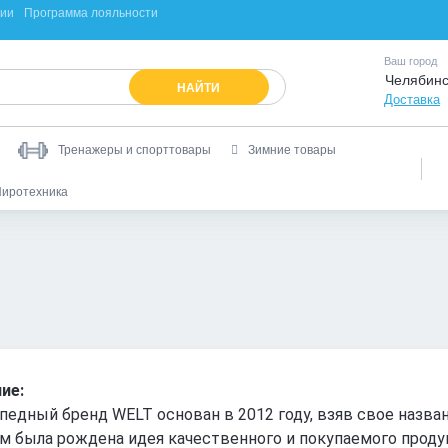
ции
Программа лояльности
Ваш город
Челябинс
НАЙТИ
Доставка
Тренажеры и спорттовары
Зимние товары
иротехника
ие:
педный бренд WELT основан в 2012 году, взяв свое назва
м была рождена идея качественного и покупаемого проду