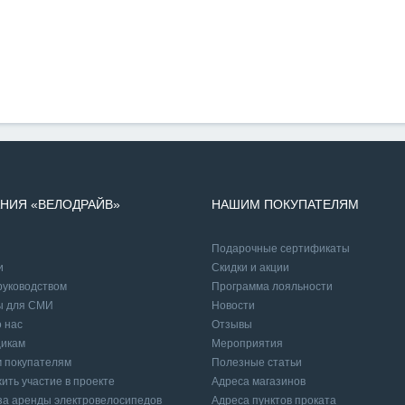
НИЯ «ВЕЛОДРАЙВ»
НАШИМ ПОКУПАТЕЛЯМ
Подарочные сертификаты
и
Cкидки и акции
руководством
Программа лояльности
ы для СМИ
Новости
 нас
Отзывы
икам
Мероприятия
 покупателям
Полезные статьи
ить участие в проекте
Адреса магазинов
а аренды электровелосипедов
Адреса пунктов проката