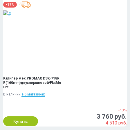
-17%
Калипер мех.PROMAX DSK-718R
R(160mm)двухпоршневой/FlatMo
unt
В наличии
в 5 магазинах
-17%
3 760 руб.
Купить
4 510 руб.