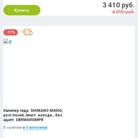
3 410 руб.
Купить
4 090 руб.
-17%
Калипер гидр. SHIMANO M4050,
post mount, пласт. колодк., без
адапт. EBRM4050MPR
В наличии
в 5 магазинах