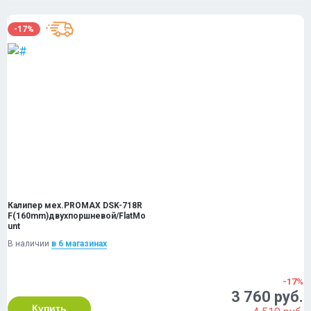
-17%
Калипер мех.PROMAX DSK-718R
F(160mm)двухпоршневой/FlatMo
unt
В наличии
в 6 магазинах
-17%
3 760 руб.
Купить